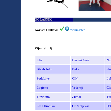
OGLASNIK
Korisni Linkovi:
Webmaster
______________________________________
Vijesti
(BIH)
Klix
Dnevni Avaz
Ne
Biznis Info
Buka
Sl
SodaLive
CIN
Lu
Logicno
Ve
černji
Gla
TuzlaInfo
Žurnal
Tuz
Crna
Hronika
GP Maljevac
Ha