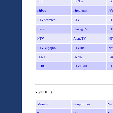
rBK
rBrčko
rGr
rSrbac
rSrebrenik
rVe
RTVS
edmica
ATV
RT
Hayat
HercegTV
RT
NTV
ArenaTV
NT
RTVBugojno
RTVHB
No
FENA
SRNA
FA
BHRT
RT
V
FBIH
RT
______________________________________
Vijesti
(HR)
Monitor
Geopolitika
Več