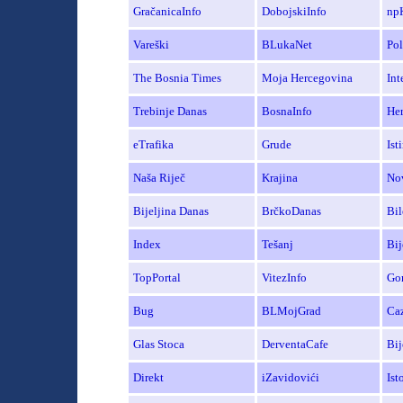
GračanicaInfo
DobojskiInfo
npK
Vare
ški
BLukaNet
Pol
The Bosnia Times
Moja Hercegovina
Int
Trebinje Danas
BosnaInfo
He
eTrafika
Grude
Ist
Naša Riječ
Krajina
No
Bijeljina Danas
BrčkoDanas
Bil
Index
Tešanj
Bij
TopPortal
VitezInfo
Go
Bug
BLMojGrad
Ca
Glas
Stoca
DerventaCafe
Bij
Direkt
iZavidovići
Ist