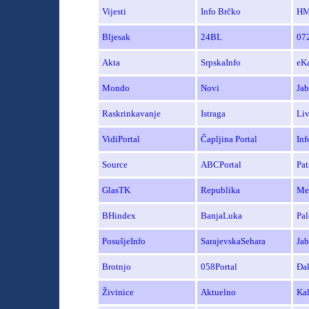
Vijesti
Info Brčko
H
Bljesak
24BL
072
Akta
SrpskaInfo
e
Ka
Mondo
Novi
Ja
Raskrinkavanje
Istraga
Liv
Vid
iPortal
Čaplji
na
Portal
Inf
Source
ABC
P
ortal
Pat
GlasTK
Republika
Me
BHindex
BanjaLuka
Pal
PosušjeInfo
SarajevskaSehara
Jab
Brotnjo
058Portal
Đa
Živinice
Aktuelno
Kal