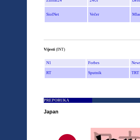
Žurnal24
24Ur
Del
SiolNet
Ve
č
er
Mla
______________________________________
Vijesti
(INT)
N1
Forbes
New
RT
Sputnik
TRT 
PREPORUKA
Japan