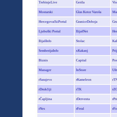
TrebinjeLive
Gerila
Vi
Mostarski
Glas
Kotor
Varoša
Ma
HercegovačkiPortal
GraniceDoboja
Gr
Ljubuški Portal
IlijašNet
Her
IlijašInfo
Stolac
Kak
SemberijaInfo
xKakanj
Pri
Biznis
Capital
Po
Manager
InStore
Ušt
r
Sarajevo
rK
ameleon
rT
rDrukčiji
r
TK
rZ
rČapljina
rDerventa
rPr
rNes
rFeral
rFo