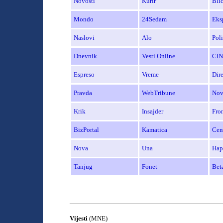
Novosti
Kurir
Bli
Mondo
24Sedam
Eks
Naslovi
Alo
Poli
Dnevnik
Vesti Online
CIN
Espreso
Vreme
Dir
Pravda
WebTribune
Nov
Krik
Insajder
Fro
BizPortal
Kamatica
Cen
Nova
Una
Hap
Tanjug
Fonet
Bet
______________________________________
Vijesti
(MNE)