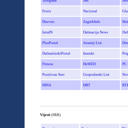
Telegram
Net
Nov
Fenix
Nacional
Glas
Dnevno
ZagrebInfo
Mak
IstraIN
Dalmacija News
Dub
PlusPortal
Jutarnji List
Dir
DalmatinskiPortal
Istarski
Pri
Fitness
HeMED
PC 
Pozitivan Stav
Gospodarski List
No
HINA
HRT
RT
______________________________________
Vijesti
(SRB)