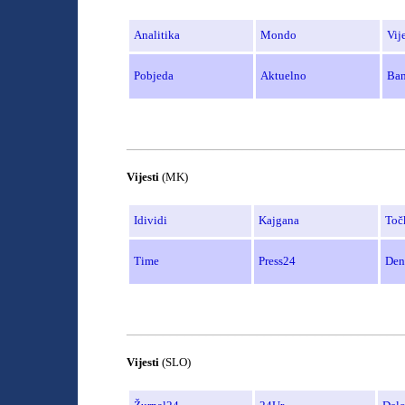
Analitika
Mondo
Vije
Pobjeda
Aktuelno
Ban
______________________________________
Vijesti
(MK)
Idividi
Kajgana
To
č
Time
Press24
Den
______________________________________
Vijesti
(SLO)