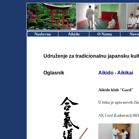
Naslovna
Aikido
O Nama
Novo
Udruženje za tradicionalnu japansku kult
Oglasnik
Aikido - Aikikai
Aikido klub
"Gard"
U toku je upis novih čla
AK Gard
(Lukavac)| 00